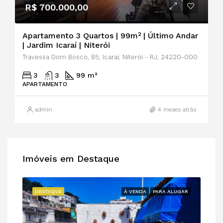
R$ 700.000,00
Apartamento 3 Quartos | 99m² | Último Andar
| Jardim Icaraí | Niterói
Travessa Dom Bosco, 85, Icaraí, Niterói - RJ, 24220-000
3
3
99 m²
APARTAMENTO
admin
4 meses atrás
Imóveis em Destaque
DESTAQUE
À VENDA
PARA ALUGAR