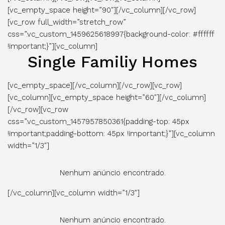
[vc_empty_space height=”90″][/vc_column][/vc_row]
[vc_row full_width=”stretch_row”
css=”.vc_custom_1459625618997{background-color: #ffffff
!important;}”][vc_column]
Single Familiy Homes
[vc_empty_space][/vc_column][/vc_row][vc_row]
[vc_column][vc_empty_space height=”60″][/vc_column]
[/vc_row][vc_row
css=”.vc_custom_1457957850361{padding-top: 45px
!important;padding-bottom: 45px !important;}”][vc_column
width=”1/3″]
Nenhum anúncio encontrado.
[/vc_column][vc_column width=”1/3″]
Nenhum anúncio encontrado.