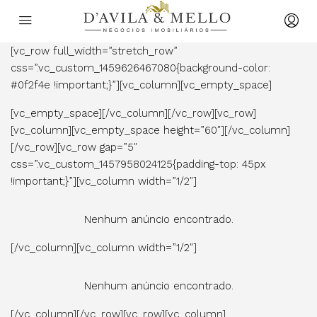
[vc_row full_width=”stretch_row”
css=”.vc_custom_1459626467080{background-color:
#0f2f4e !important;}”][vc_column][vc_empty_space]
[vc_empty_space][/vc_column][/vc_row][vc_row]
[vc_column][vc_empty_space height=”60″][/vc_column]
[/vc_row][vc_row gap=”5″
css=”.vc_custom_1457958024125{padding-top: 45px
!important;}”][vc_column width=”1/2″]
Nenhum anúncio encontrado.
[/vc_column][vc_column width=”1/2″]
Nenhum anúncio encontrado.
[/vc_column][/vc_row][vc_row][vc_column]