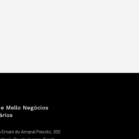
a e Mello Negócios
ários
 Ernani do Amaral Peixoto, 300