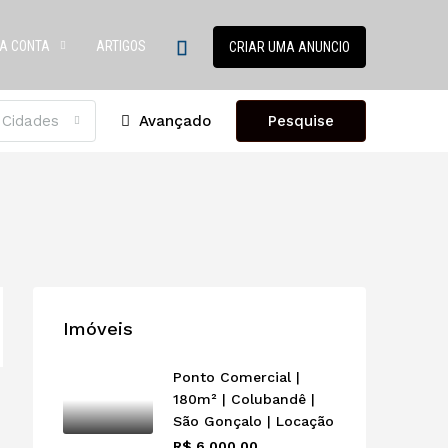
A CONTA
ARTIGOS
CRIAR UMA ANUNCIO
 Cidades
Avançado
Pesquise
Imóveis
Ponto Comercial |
180m² | Colubandê |
São Gonçalo | Locação
R$ 6.000,00