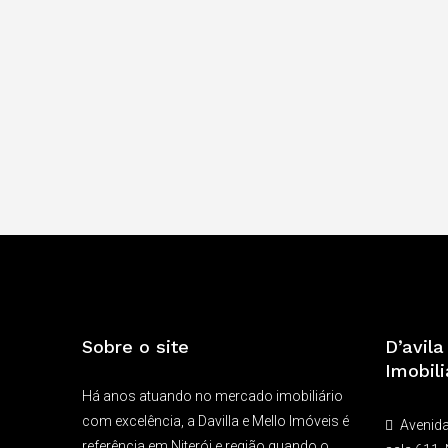
Sobre o site
D’avil
Imobili
Há anos atuando no mercado imobiliário
com excelência, a Davilla e Mello Imóveis é
Avenida
referência em Niterói e região quando o