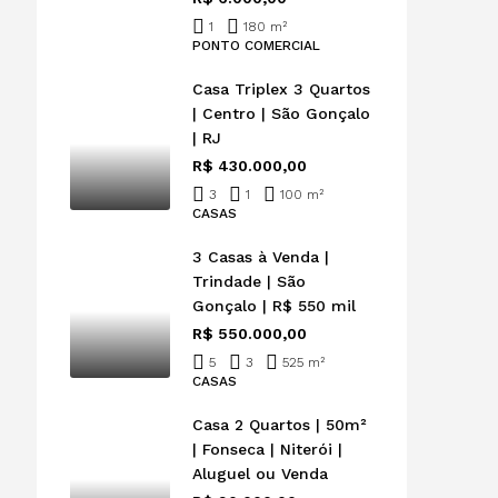
1
180 m²
PONTO COMERCIAL
Casa Triplex 3 Quartos
| Centro | São Gonçalo
| RJ
R$ 430.000,00
3
1
100 m²
CASAS
3 Casas à Venda |
Trindade | São
Gonçalo | R$ 550 mil
R$ 550.000,00
5
3
525 m²
CASAS
Casa 2 Quartos | 50m²
| Fonseca | Niterói |
Aluguel ou Venda