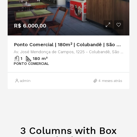
R$ 6.000,00
Ponto Comercial | 180m² | Colubandê | São Gonçalo | Locação
Av. José Mendonça de Campos, 1225 - Colubandê, São Gonçalo - RJ, 24744-560
1
180 m²
PONTO COMERCIAL
admin
4 meses atrás
3 Columns with Box