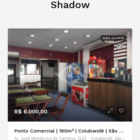
Shadow
PARA ALUGAR
R$ 6.000,00
Ponto Comercial | 180m² | Colubandê | São Gonçalo | Locação
Av. José Mendonça de Campos, 1225 - Colubandê, São Gonçalo - RJ, 24744-560