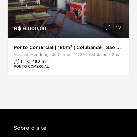
R$ 6.000,00
Ponto Comercial | 180m² | Colubandê | São Gonçalo | Locação
Av. José Mendonça de Campos, 1225 - Colubandê, São Gonçalo - RJ, 24744-560
1
180 m²
PONTO COMERCIAL
Sobre o site