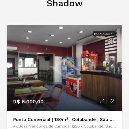
Shadow
PARA ALUGAR
R$ 6.000,00
Ponto Comercial | 180m² | Colubandê | São Gonçalo | Locação
Av. José Mendonça de Campos, 1225 - Colubandê, São Gonçalo - RJ, 24744-560