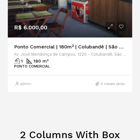
R$ 6.000,00
Ponto Comercial | 180m² | Colubandê | São Gonçalo | Locação
Av. José Mendonça de Campos, 1225 - Colubandê, São Gonçalo - RJ, 24744-560
1
180 m²
PONTO COMERCIAL
admin
4 meses atrás
2 Columns With Box