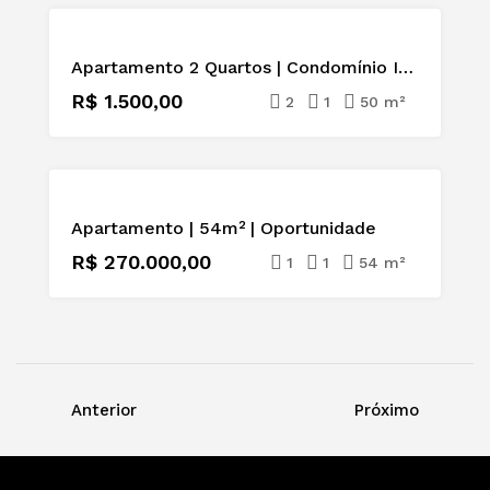
PARA
Apartamento 2 Quartos | Condomínio Império do Ouro | Rio do Ouro | Niterói
ALUGAR
R$ 1.500,00
2
1
50 m²
À
Apartamento | 54m² | Oportunidade
VENDA
R$ 270.000,00
1
1
54 m²
Anterior
Próximo