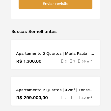
Enviar revisão
Buscas Semelhantes
PARA
Apartamento 2 Quartos | Maria Paula | Lazer Completo | São Gonçalo
ALUGAR
R$ 1.300,00
2
1
59 m²
À
Apartamento 2 Quartos | 42m² | Fonseca | Niterói | Sol da Manhã
VENDA
R$ 299.000,00
2
1
42 m²