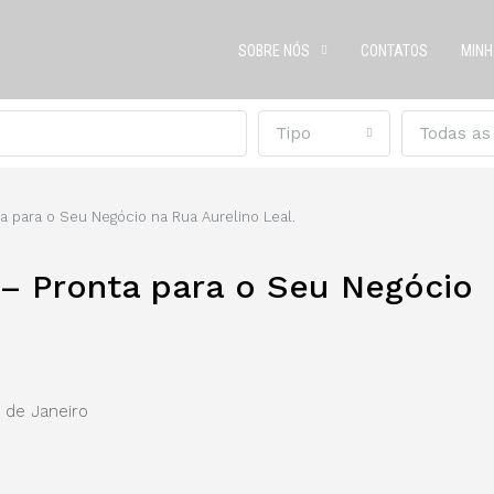
SOBRE NÓS
CONTATOS
MINH
Tipo
Todas as
a para o Seu Negócio na Rua Aurelino Leal.
– Pronta para o Seu Negócio
o de Janeiro