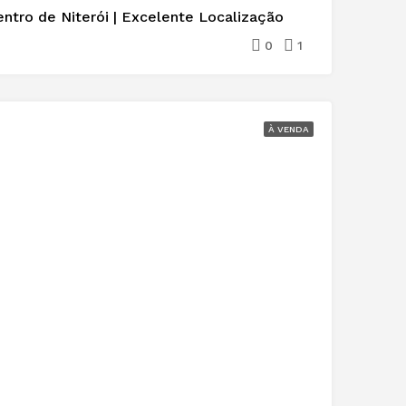
entro de Niterói | Excelente Localização
0
1
À VENDA