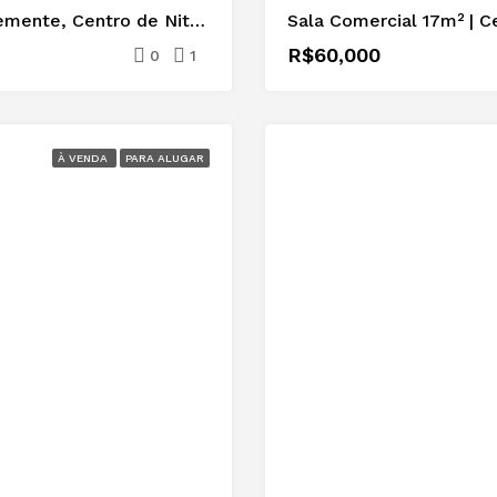
Loja Comercial para Locação – Rua José Clemente, Centro de Niterói
Sala Comercial 17m² | C
R$60,000
0
1
À VENDA
PARA ALUGAR