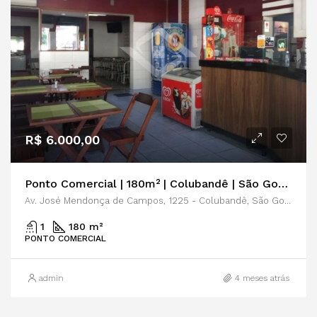
R$ 6.000,00
Ponto Comercial | 180m² | Colubandê | São Gonçalo | Locação
Av. José Mendonça de Campos, 1225 - Colubandê, São Gonçalo - RJ, 24744-560
1
180 m²
PONTO COMERCIAL
admin
4 meses atrás