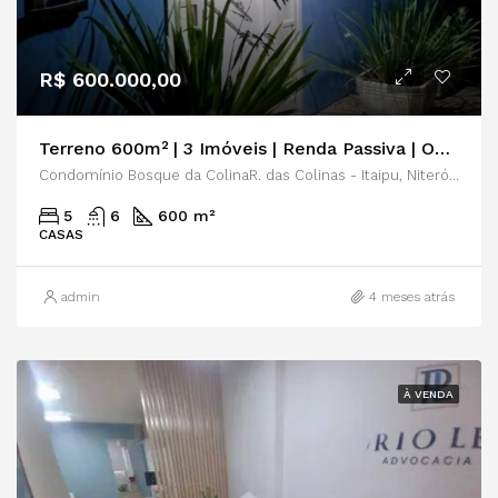
R$ 600.000,00
Terreno 600m² | 3 Imóveis | Renda Passiva | Oportunidade de Investimento
Condomínio Bosque da ColinaR. das Colinas - Itaipu, Niterói - RJ, 24346-210
5
6
600 m²
CASAS
admin
4 meses atrás
À VENDA