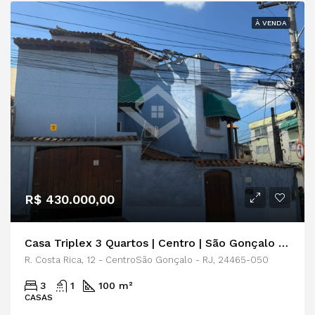
À VENDA
R$ 430.000,00
Casa Triplex 3 Quartos | Centro | São Gonçalo | RJ
R. Costa Rica, 12 - CentroSão Gonçalo - RJ, 24465-050
3
1
100 m²
CASAS