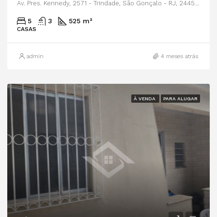
Av. Pres. Kennedy, 2571 - Trindade, São Gonçalo - RJ, 24455-045
5
3
525 m²
CASAS
admin
4 meses atrás
À VENDA
PARA ALUGAR