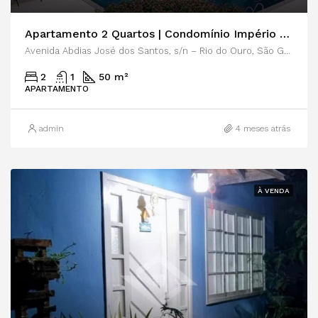
Apartamento 2 Quartos | Condomínio Império do Ouro | Rio do Ouro | Niterói
Avenida Abdias José dos Santos, s/n – Rio do Ouro, São Gonçalo (CEP 24756-660)
2
1
50 m²
APARTAMENTO
admin
4 meses atrás
À VENDA