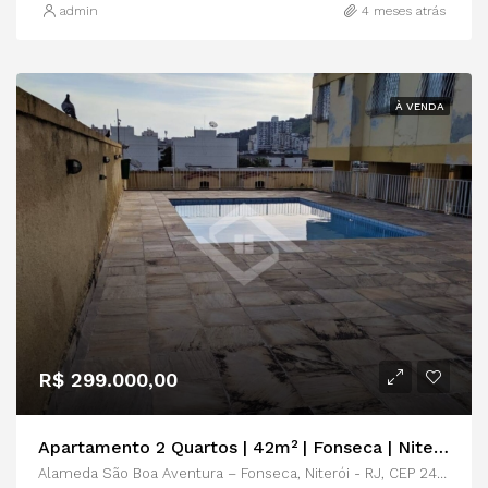
admin
4 meses atrás
À VENDA
R$ 299.000,00
Apartamento 2 Quartos | 42m² | Fonseca | Niterói | Sol da Manhã
Alameda São Boa Aventura – Fonseca, Niterói - RJ, CEP 24120191