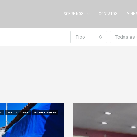
SOBRE NÓS
CONTATOS
MINH
Tipo
Todas as 
DA
PARA ALUGAR
SUPER OFERTA