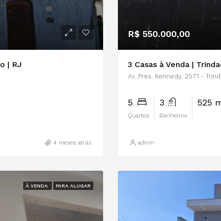
R$ 550.000,00
o | RJ
3 Casas à Venda | Trind
0
Av. Pres. Kennedy, 2571 - Tri
5
3
525 
Quartos
Banheiros
4 meses atrás
admin
À VENDA
PARA ALUGAR