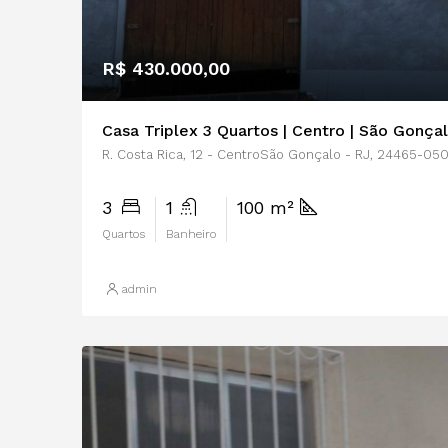
R$ 430.000,00
Casa Triplex 3 Quartos | Centro | São Gonçal
R. Costa Rica, 12 - CentroSão Gonçalo - RJ, 24465-05
3
1
100 m²
Quartos
Banheiro
admin