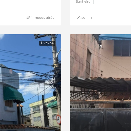
Banheiro
11 meses atrás
admin
À VENDA