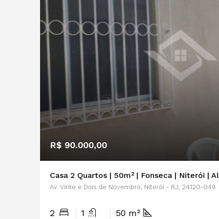
R$ 90.000,00
Casa 2 Quartos | 50m² | Fonseca | Niterói | 
Av. Vinte e Dois de Novembro, Niterói - RJ, 24120-049
2
1
50 m²