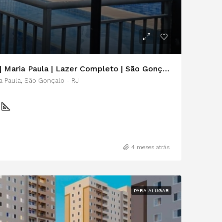
Apartamento 2 Quartos | Maria Paula | Lazer Completo | São Gonçalo
ia Paula, São Gonçalo - RJ
²
4 meses atrás
PARA ALUGAR