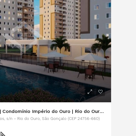
Apartamento 2 Quartos | Condomínio Império do Ouro | Rio do Ouro | Niterói
os, s/n – Rio do Ouro, São Gonçalo (CEP 24756-660)
²