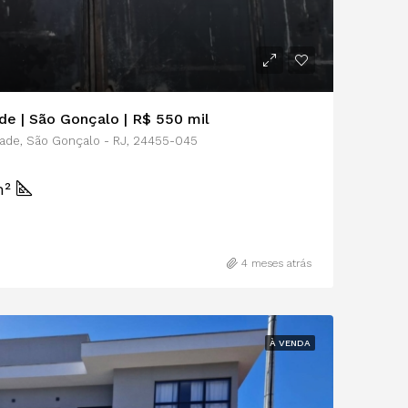
ade | São Gonçalo | R$ 550 mil
ndade, São Gonçalo - RJ, 24455-045
m²
4 meses atrás
À VENDA