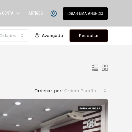
A CONTA
ARTIGOS
CRIAR UMA ANUNCIO
Cidades
Avançado
Pesquise
Ordenar por:
Ordem Padrão
PARA ALUGAR