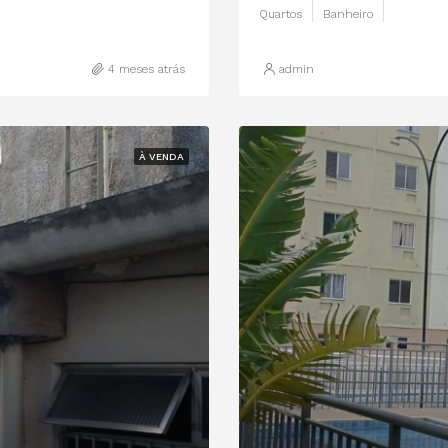
Quartos
Banheiro
4 meses atrás
admin
À VENDA