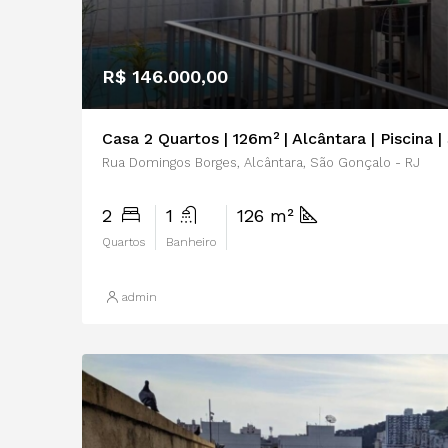
R$ 146.000,00
Casa 2 Quartos | 126m² | Alcântara | Piscina 
Rua Domingos Borges, Alcântara, São Gonçalo - RJ
2
1
126 m²
Quartos
Banheiro
admin