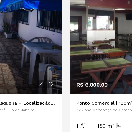
R$ 6.000,00
Duplex com 3 Quartos e Terraço com Churrasqueira – Localização Privilegiada
Ponto Comercial | 180m²
erói-Rio de Janeiro
Av. José Mendonça de Campos
1
180 m²