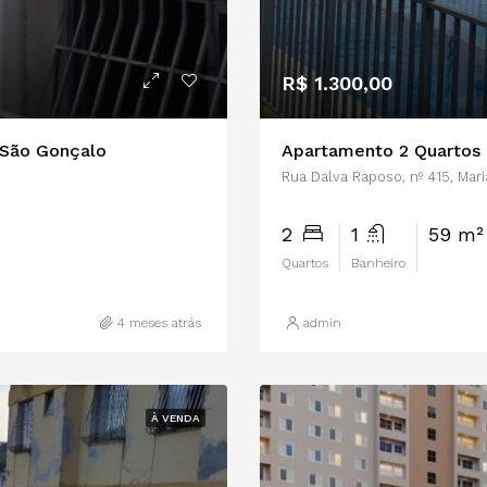
R$ 1.300,00
| São Gonçalo
Rua Dalva Raposo, nº 415, Mar
2
1
59 m
Quartos
Banheiro
4 meses atrás
admin
À VENDA