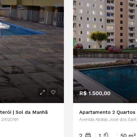
R$ 1.500,00
terói | Sol da Manhã
P 24120191
Avenida Abdias José dos Sant
2
1
50 m