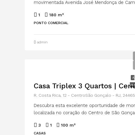
movimentada Avenida José Mendonça de Campos, 
1
180 m²
PONTO COMERCIAL
admin
À
Casa Triplex 3 Quartos | Cen
VE
R. Costa Rica, 12 - CentroSão Gonçalo - RJ, 2446
Descubra esta excelente oportunidade de mor
localizada no coração do Centro de São Gonçalo
3
1
100 m²
CASAS