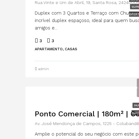
Rua Vinte e Um de Abril, 19, Santa Rosa, 24240005
SUP
Duplex com 3 Quartos e Terraço com Churrasque
OFER
incrível duplex espaçoso, ideal para quem bus
amigos e...
3
3
APARTAMENTO, CASAS
admin
PA
Ponto Comercial | 180m² | C
ALU
Av. José Mendonça de Campos, 1225 - Colubandê,
Amplie o potencial do seu negócio com este p