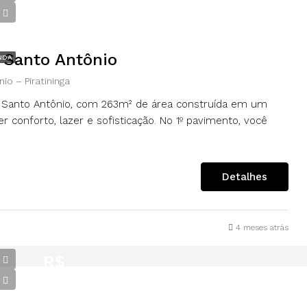
2.300.000,00
| Santo Antônio
NDA
io – Piratininga
em Santo Antônio, com 263m² de área construída em um
 conforto, lazer e sofisticação. No 1º pavimento, você
Detalhes
4 meses atrás
R$
146.000,00