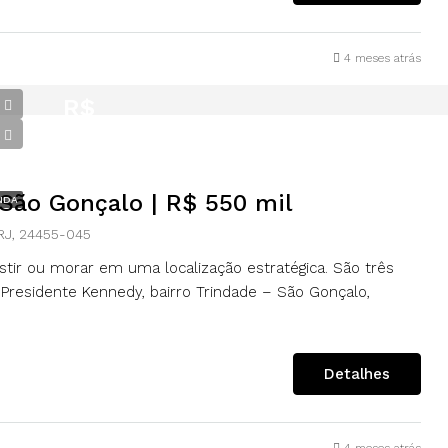
4 meses atrás
R$
550.000,00
 São Gonçalo | R$ 550 mil
NDA
 RJ, 24455-045
tir ou morar em uma localização estratégica. São três
Presidente Kennedy, bairro Trindade – São Gonçalo,
Detalhes