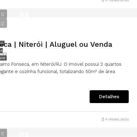
4 meses atrás
R$
90.000,00
eca | Niterói | Aluguel ou Venda
DA
RA
-049
GAR
airro Fonseca, em Niterói/RJ. O imóvel possui 2 quartos
egante e cozinha funcional, totalizando 50m² de área
Detalhes
4 meses atrás
R$