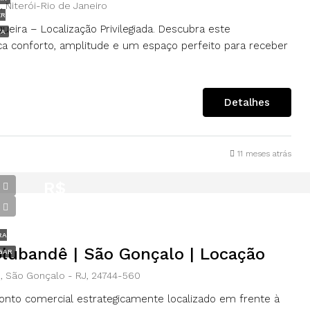
, Niterói-Rio de Janeiro
ER
ira – Localização Privilegiada. Descubra este
TA
ca conforto, amplitude e um espaço perfeito para receber
Detalhes
11 meses atrás
R$
6.000,00
RA
olubandê | São Gonçalo | Locação
GAR
 São Gonçalo - RJ, 24744-560
onto comercial estrategicamente localizado em frente à