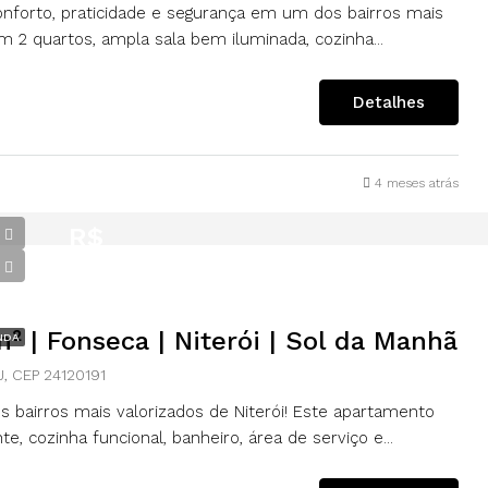
onforto, praticidade e segurança em um dos bairros mais
m 2 quartos, ampla sala bem iluminada, cozinha...
Detalhes
4 meses atrás
R$
299.000,00
 | Fonseca | Niterói | Sol da Manhã
NDA
, CEP 24120191
bairros mais valorizados de Niterói! Este apartamento
, cozinha funcional, banheiro, área de serviço e...