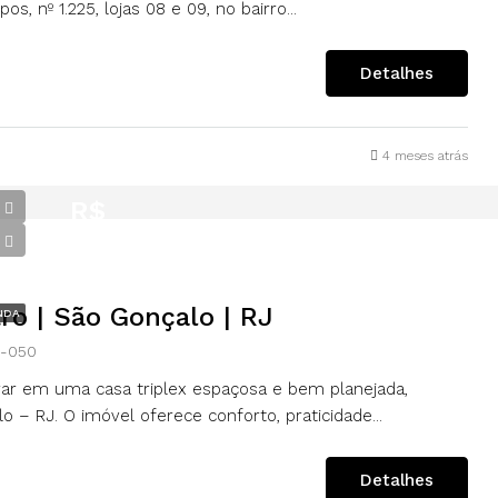
nº 1.225, lojas 08 e 09, no bairro...
Detalhes
4 meses atrás
R$
430.000,00
tro | São Gonçalo | RJ
NDA
5-050
ar em uma casa triplex espaçosa e bem planejada,
 – RJ. O imóvel oferece conforto, praticidade...
Detalhes