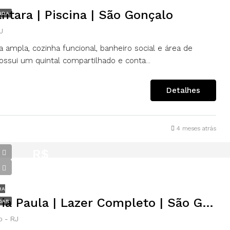
ântara | Piscina | São Gonçalo
NDA
J
 ampla, cozinha funcional, banheiro social e área de
ossui um quintal compartilhado e conta...
Detalhes
4 meses atrás
R$
1.300,00
RA
Apartamento 2 Quartos | Maria Paula | Lazer Completo | São Gonçalo
GAR
o - RJ