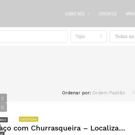
SOBRE NÓS
CONTATOS
MINH
Tipo
Todas as
Ordenar por:
Ordem Padrão
R$600,000
DESTAQUE
ENDA
Duplex com 3 Quartos e Terraço com Churrasqueira – Localização Privilegiada
A
AR