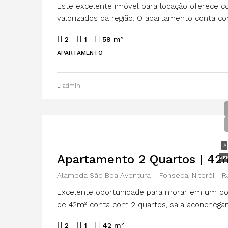
Este excelente imóvel para locação oferece c
valorizados da região. O apartamento conta co
2
1
59 m²
APARTAMENTO
admin
À
Apartamento 2 Quartos | 42m²
VE
Alameda São Boa Aventura – Fonseca, Niterói - RJ
Excelente oportunidade para morar em um dos 
de 42m² conta com 2 quartos, sala aconchegante
2
1
42 m²