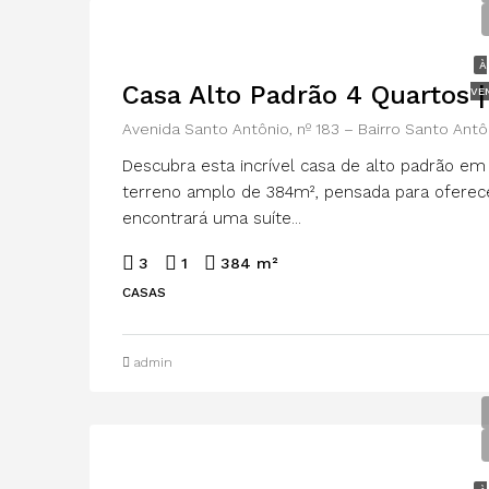
À
Casa Alto Padrão 4 Quartos 
VE
Avenida Santo Antônio, nº 183 – Bairro Santo Antôn
Descubra esta incrível casa de alto padrão 
terreno amplo de 384m², pensada para oferecer
encontrará uma suíte...
3
1
384 m²
CASAS
admin