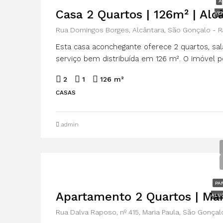
À
Casa 2 Quartos | 126m² | Alc
VE
Rua Domingos Borges, Alcântara, São Gonçalo - R
Esta casa aconchegante oferece 2 quartos, sala
serviço bem distribuída em 126 m². O imóvel p
2
1
126 m²
CASAS
admin
PA
ALU
Rua Dalva Raposo, nº 415, Maria Paula, São Gonçal