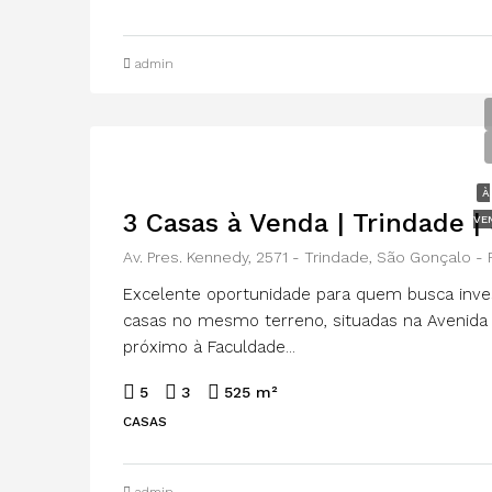
admin
À
3 Casas à Venda | Trindade |
VE
Av. Pres. Kennedy, 2571 - Trindade, São Gonçalo -
Excelente oportunidade para quem busca inves
casas no mesmo terreno, situadas na Avenida 
próximo à Faculdade...
5
3
525 m²
CASAS