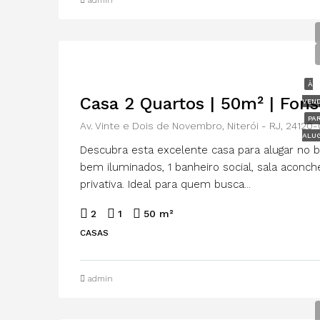
admin
À
Casa 2 Quartos | 50m² | Fons
VEN
PA
Av. Vinte e Dois de Novembro, Niterói - RJ, 24120
ALU
Descubra esta excelente casa para alugar no b
bem iluminados, 1 banheiro social, sala aconch
privativa. Ideal para quem busca...
2
1
50 m²
CASAS
admin