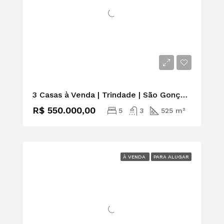
3 Casas à Venda | Trindade | São Gonçalo | R$ 550 mil
R$ 550.000,00
5
3
525 m²
À VENDA
PARA ALUGAR