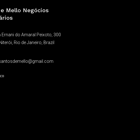
a e Mello Negócios
ários
 Ernani do Amaral Peixoto, 300
Niterói, Rio de Janeiro, Brazil
9
santosdemello@gmail.com
co