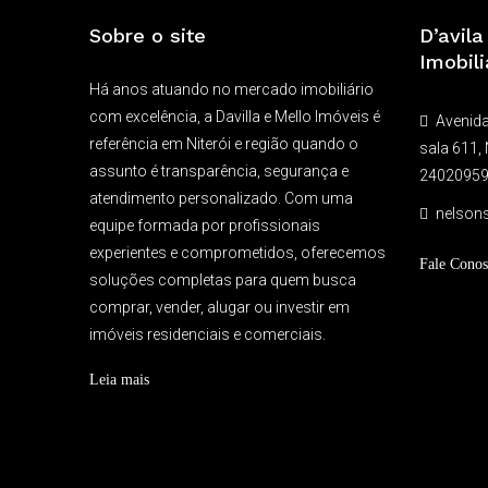
Sobre o site
D’avil
Imobili
Há anos atuando no mercado imobiliário
com excelência, a Davilla e Mello Imóveis é
Avenida
referência em Niterói e região quando o
sala 611, 
assunto é transparência, segurança e
2402095
atendimento personalizado. Com uma
nelson
equipe formada por profissionais
experientes e comprometidos, oferecemos
Fale Conos
soluções completas para quem busca
comprar, vender, alugar ou investir em
imóveis residenciais e comerciais.
Leia mais