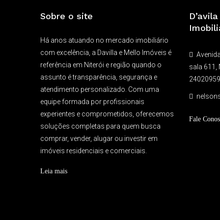
Sobre o site
D’avil
Imobili
Há anos atuando no mercado imobiliário
com excelência, a Davilla e Mello Imóveis é
Avenida
referência em Niterói e região quando o
sala 611, 
assunto é transparência, segurança e
2402095
atendimento personalizado. Com uma
nelson
equipe formada por profissionais
experientes e comprometidos, oferecemos
Fale Conos
soluções completas para quem busca
comprar, vender, alugar ou investir em
imóveis residenciais e comerciais.
Leia mais