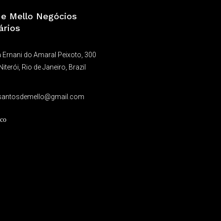
a e Mello Negócios
ários
 Ernani do Amaral Peixoto, 300
Niterói, Rio de Janeiro, Brazil
9
santosdemello@gmail.com
co