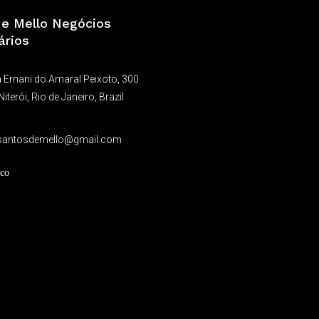
a e Mello Negócios
ários
 Ernani do Amaral Peixoto, 300
Niterói, Rio de Janeiro, Brazil
9
santosdemello@gmail.com
co