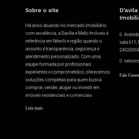
Sobre o site
D’avil
Imobili
Há anos atuando no mercado imobiliário
com excelência, a Davilla e Mello Imóveis é
Avenida
referência em Niterói e região quando o
sala 611, 
assunto é transparência, segurança e
2402095
atendimento personalizado. Com uma
nelson
equipe formada por profissionais
experientes e comprometidos, oferecemos
Fale Conos
soluções completas para quem busca
comprar, vender, alugar ou investir em
imóveis residenciais e comerciais.
Leia mais