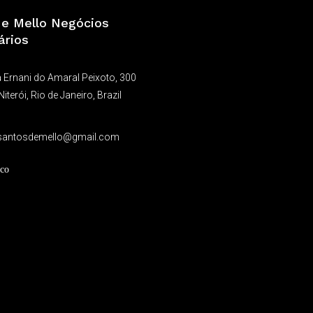
a e Mello Negócios
ários
 Ernani do Amaral Peixoto, 300
Niterói, Rio de Janeiro, Brazil
9
santosdemello@gmail.com
co