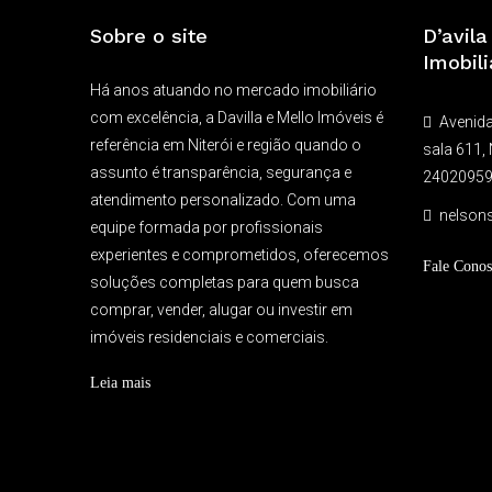
Sobre o site
D’avil
Imobili
Há anos atuando no mercado imobiliário
com excelência, a Davilla e Mello Imóveis é
Avenida
referência em Niterói e região quando o
sala 611, 
assunto é transparência, segurança e
2402095
atendimento personalizado. Com uma
nelson
equipe formada por profissionais
experientes e comprometidos, oferecemos
Fale Conos
soluções completas para quem busca
comprar, vender, alugar ou investir em
imóveis residenciais e comerciais.
Leia mais